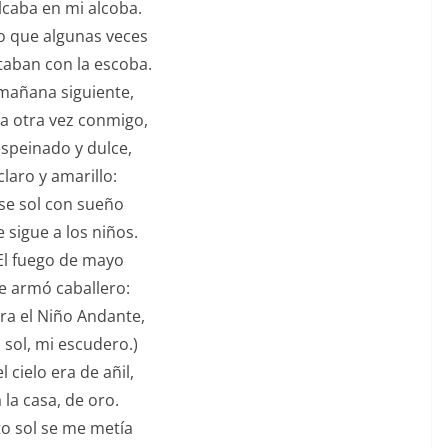
lcaba en mi alcoba.
o que algunas veces
taban con la escoba.
 mañana siguiente,
a otra vez conmigo,
einado y dulce,
ro y amarillo:
sol con sueño
gue a los niños.
fuego de mayo
rmó caballero:
 el Niño Andante,
ol, mi escudero.)
l cielo era de añil,
 la casa, de oro.
o sol se me metía