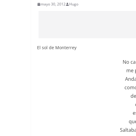
mayo 30, 2012
Hugo
El sol de Monterrey
No ca
me p
Anda
como
desp
cla
ese 
que si
Saltaba