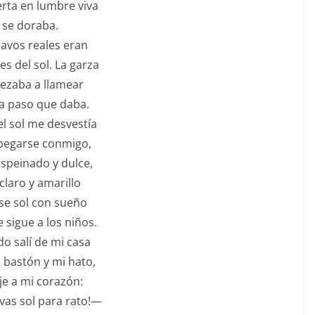
erta en lumbre viva
se doraba.
avos reales eran
es del sol. La garza
zaba a llamear
a paso que daba.
el sol me desvestía
pegarse conmigo,
einado y dulce,
ro y amarillo
sol con sueño
gue a los niños.
o salí de mi casa
 bastón y mi hato,
ije a mi corazón:
evas sol para rato!—