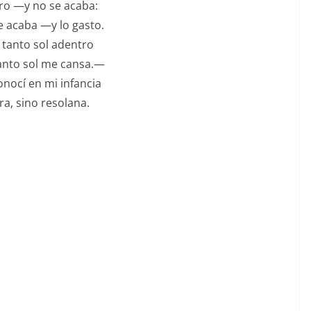
ro —y no se acaba:
 acaba —y lo gasto.
 tanto sol adentro
anto sol me cansa.—
onocí en mi infancia
a, sino resolana.