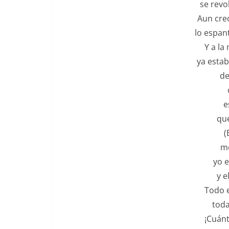
se revo
Aun cre
lo espan
Y a la
ya estab
desp
cla
ese 
que si
(El 
me a
yo era
y el s
Todo e
toda
¡Cuánt