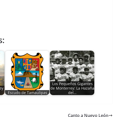
s:
Los Pequeños Gigantes
ey
de Monterrey: La Hazaña
Escudo de Tamaulipas
del…
Canto a Nuevo León