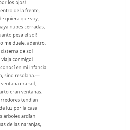
por los ojos!
entro de la frente,
e quiera que voy,
aya nubes cerradas,
uanto pesa el sol!
o me duele, adentro,
 cisterna de sol
 viaja conmigo!
conocí en mi infancia
, sino resolana.—
 ventana era sol,
arto eran ventanas.
orredores tendían
de luz por la casa.
os árboles ardían
uas de las naranjas,