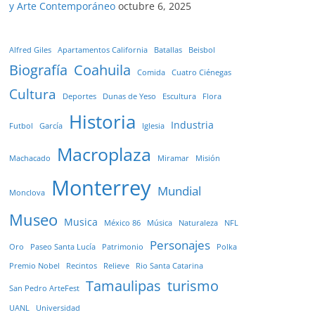
y Arte Contemporáneo
octubre 6, 2025
Alfred Giles
Apartamentos California
Batallas
Beisbol
Biografía
Coahuila
Comida
Cuatro Ciénegas
Cultura
Deportes
Dunas de Yeso
Escultura
Flora
Historia
Industria
Futbol
García
Iglesia
Macroplaza
Machacado
Miramar
Misión
Monterrey
Mundial
Monclova
Museo
Musica
México 86
Música
Naturaleza
NFL
Personajes
Oro
Paseo Santa Lucía
Patrimonio
Polka
Premio Nobel
Recintos
Relieve
Rio Santa Catarina
Tamaulipas
turismo
San Pedro ArteFest
UANL
Universidad