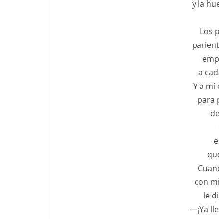
y la hu
Los p
parient
empe
a cad
Y a mí 
para 
desp
cla
ese 
que si
Cuand
con mi
le d
—¡Ya ll