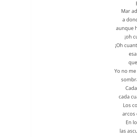
Mar ad
a dond
aunque h
¡oh c
¡Oh cuant
esa
que
Yo no me 
sombra
Cada
cada cu
Los c
arcos 
En l
las asc