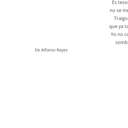
Es teso
no se me
Traigo
que ya t
Yo no c
sombr
De Alfonso Reyes