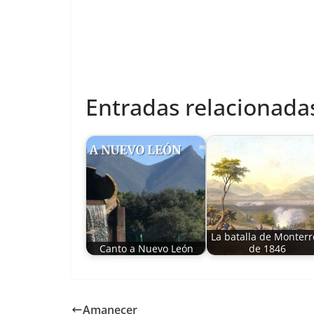
Entradas relacionada
La batalla de Monterr
Canto a Nuevo León
de 1846
Amanecer