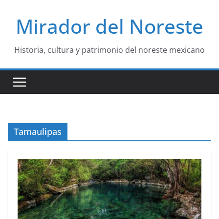
Saltar
Mirador del Noreste
al
contenido
Historia, cultura y patrimonio del noreste mexicano
Tamaulipas