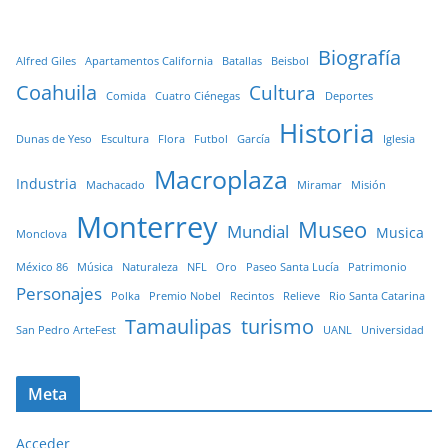
Biografía
Alfred Giles
Apartamentos California
Batallas
Beisbol
Coahuila
Cultura
Comida
Cuatro Ciénegas
Deportes
Historia
Dunas de Yeso
Escultura
Flora
Futbol
García
Iglesia
Macroplaza
Industria
Machacado
Miramar
Misión
Monterrey
Museo
Mundial
Musica
Monclova
México 86
Música
Naturaleza
NFL
Oro
Paseo Santa Lucía
Patrimonio
Personajes
Polka
Premio Nobel
Recintos
Relieve
Rio Santa Catarina
Tamaulipas
turismo
San Pedro ArteFest
UANL
Universidad
Meta
Acceder