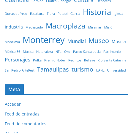
Comida
Cuatro Ciénegas
Deportes
Historia
Dunas de Yeso
Escultura
Flora
Futbol
García
Iglesia
Macroplaza
Industria
Machacado
Miramar
Misión
Monterrey
Museo
Mundial
Musica
Monclova
México 86
Música
Naturaleza
NFL
Oro
Paseo Santa Lucía
Patrimonio
Personajes
Polka
Premio Nobel
Recintos
Relieve
Rio Santa Catarina
Tamaulipas
turismo
San Pedro ArteFest
UANL
Universidad
Meta
Acceder
Feed de entradas
Feed de comentarios