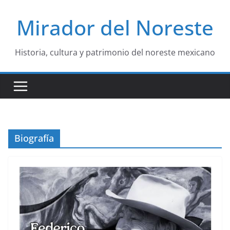
Saltar
Mirador del Noreste
al
contenido
Historia, cultura y patrimonio del noreste mexicano
Biografía