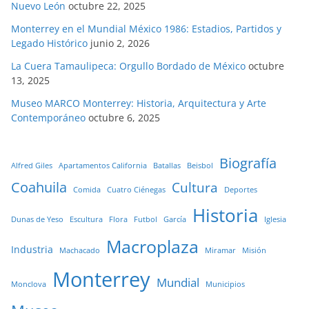
Nuevo León
octubre 22, 2025
Monterrey en el Mundial México 1986: Estadios, Partidos y
Legado Histórico
junio 2, 2026
La Cuera Tamaulipeca: Orgullo Bordado de México
octubre
13, 2025
Museo MARCO Monterrey: Historia, Arquitectura y Arte
Contemporáneo
octubre 6, 2025
Biografía
Alfred Giles
Apartamentos California
Batallas
Beisbol
Coahuila
Cultura
Comida
Cuatro Ciénegas
Deportes
Historia
Dunas de Yeso
Escultura
Flora
Futbol
García
Iglesia
Macroplaza
Industria
Machacado
Miramar
Misión
Monterrey
Mundial
Monclova
Municipios