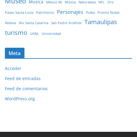
Museo
Musica
México 86
Música
Naturaleza
NFL
Oro
Personajes
Paseo Santa Lucía
Patrimonio
Polka
Premio Nobel
Tamaulipas
Relieve
Rio Santa Catarina
San Pedro ArteFest
turismo
UANL
Universidad
Meta
Acceder
Feed de entradas
Feed de comentarios
WordPress.org