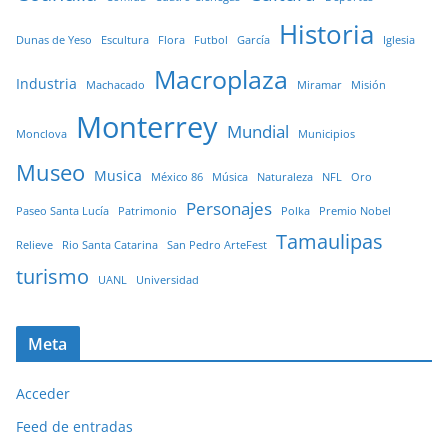
Historia
Dunas de Yeso
Escultura
Flora
Futbol
García
Iglesia
Macroplaza
Industria
Machacado
Miramar
Misión
Monterrey
Mundial
Monclova
Municipios
Museo
Musica
México 86
Música
Naturaleza
NFL
Oro
Personajes
Paseo Santa Lucía
Patrimonio
Polka
Premio Nobel
Tamaulipas
Relieve
Rio Santa Catarina
San Pedro ArteFest
turismo
UANL
Universidad
Meta
Acceder
Feed de entradas