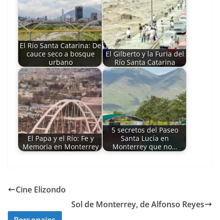
El Río Santa Catarina: De
cauce seco a bosque
El Gilberto y la Furia del
urbano
Río Santa Catarina
5 secretos del Paseo
El Papa y el Río: Fe y
Santa Lucía en
Memoria en Monterrey
Monterrey que no…
Cine Elizondo
Sol de Monterrey, de Alfonso Reyes
Personajes