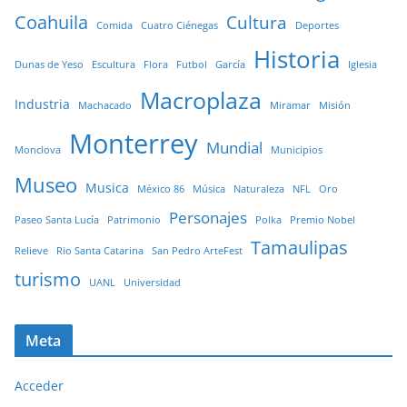
Coahuila
Cultura
Comida
Cuatro Ciénegas
Deportes
Historia
Dunas de Yeso
Escultura
Flora
Futbol
García
Iglesia
Macroplaza
Industria
Machacado
Miramar
Misión
Monterrey
Mundial
Monclova
Municipios
Museo
Musica
México 86
Música
Naturaleza
NFL
Oro
Personajes
Paseo Santa Lucía
Patrimonio
Polka
Premio Nobel
Tamaulipas
Relieve
Rio Santa Catarina
San Pedro ArteFest
turismo
UANL
Universidad
Meta
Acceder