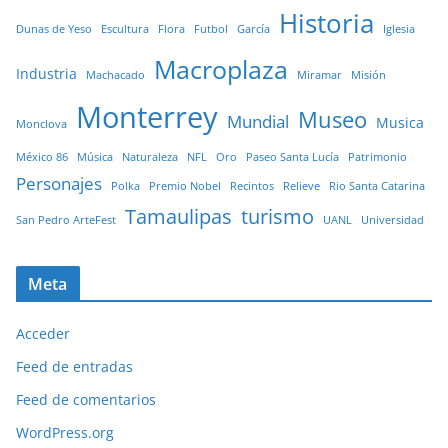
Historia
Dunas de Yeso
Escultura
Flora
Futbol
García
Iglesia
Macroplaza
Industria
Machacado
Miramar
Misión
Monterrey
Museo
Mundial
Musica
Monclova
México 86
Música
Naturaleza
NFL
Oro
Paseo Santa Lucía
Patrimonio
Personajes
Polka
Premio Nobel
Recintos
Relieve
Rio Santa Catarina
Tamaulipas
turismo
San Pedro ArteFest
UANL
Universidad
Meta
Acceder
Feed de entradas
Feed de comentarios
WordPress.org