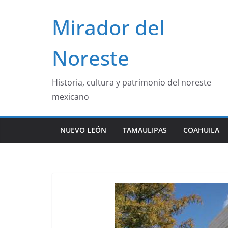
Saltar
Mirador del
al
contenido
Noreste
Historia, cultura y patrimonio del noreste
mexicano
NUEVO LEÓN
TAMAULIPAS
COAHUILA