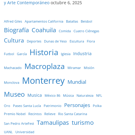
y Arte Contemporáneo
octubre 6, 2025
Alfred Giles
Apartamentos California
Batallas
Beisbol
Biografía
Coahuila
Comida
Cuatro Ciénegas
Cultura
Deportes
Dunas de Yeso
Escultura
Flora
Historia
Industria
Futbol
García
Iglesia
Macroplaza
Machacado
Miramar
Misión
Monterrey
Mundial
Monclova
Museo
Musica
México 86
Música
Naturaleza
NFL
Personajes
Oro
Paseo Santa Lucía
Patrimonio
Polka
Premio Nobel
Recintos
Relieve
Rio Santa Catarina
Tamaulipas
turismo
San Pedro ArteFest
UANL
Universidad