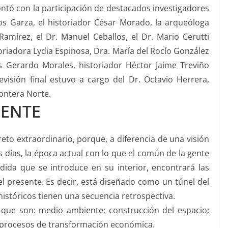
contó con la participación de destacados investigadores
os Garza, el historiador César Morado, la arqueóloga
mírez, el Dr. Manuel Ceballos, el Dr. Mario Cerutti
storiadora Lydia Espinosa, Dra. María del Rocío González
uis Gerardo Morales, historiador Héctor Jaime Treviño
evisión final estuvo a cargo del Dr. Octavio Herrera,
rontera Norte.
NENTE
reto extraordinario, porque, a diferencia de una visión
os días, la época actual con lo que el común de la gente
dida que se introduce en su interior, encontrará las
l presente. Es decir, está diseñado como un túnel del
históricos tienen una secuencia retrospectiva.
 que son: medio ambiente; construcción del espacio;
y procesos de transformación económica.