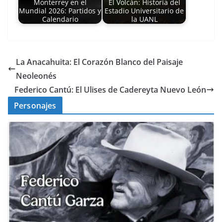
Monterrey en el
El Volcán: Historia del
Mundial 2026: Partidos y
Estadio Universitario de
Calendario
la UANL
La Anacahuita: El Corazón Blanco del Paisaje
Neoleonés
Federico Cantú: El Ulises de Cadereyta Nuevo León
Personajes