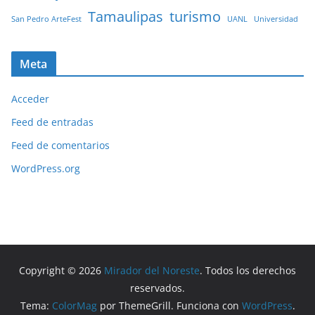
Tamaulipas
turismo
San Pedro ArteFest
UANL
Universidad
Meta
Acceder
Feed de entradas
Feed de comentarios
WordPress.org
Copyright © 2026
Mirador del Noreste
. Todos los derechos
reservados.
Tema:
ColorMag
por ThemeGrill. Funciona con
WordPress
.