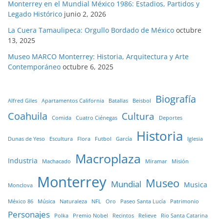
Monterrey en el Mundial México 1986: Estadios, Partidos y
Legado Histórico
junio 2, 2026
La Cuera Tamaulipeca: Orgullo Bordado de México
octubre
13, 2025
Museo MARCO Monterrey: Historia, Arquitectura y Arte
Contemporáneo
octubre 6, 2025
Biografía
Alfred Giles
Apartamentos California
Batallas
Beisbol
Coahuila
Cultura
Comida
Cuatro Ciénegas
Deportes
Historia
Dunas de Yeso
Escultura
Flora
Futbol
García
Iglesia
Macroplaza
Industria
Machacado
Miramar
Misión
Monterrey
Museo
Mundial
Musica
Monclova
México 86
Música
Naturaleza
NFL
Oro
Paseo Santa Lucía
Patrimonio
Personajes
Polka
Premio Nobel
Recintos
Relieve
Rio Santa Catarina