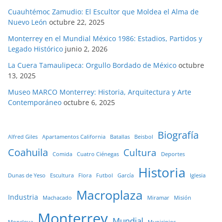
Cuauhtémoc Zamudio: El Escultor que Moldea el Alma de
Nuevo León
octubre 22, 2025
Monterrey en el Mundial México 1986: Estadios, Partidos y
Legado Histórico
junio 2, 2026
La Cuera Tamaulipeca: Orgullo Bordado de México
octubre
13, 2025
Museo MARCO Monterrey: Historia, Arquitectura y Arte
Contemporáneo
octubre 6, 2025
Biografía
Alfred Giles
Apartamentos California
Batallas
Beisbol
Coahuila
Cultura
Comida
Cuatro Ciénegas
Deportes
Historia
Dunas de Yeso
Escultura
Flora
Futbol
García
Iglesia
Macroplaza
Industria
Machacado
Miramar
Misión
Monterrey
Mundial
Monclova
Municipios