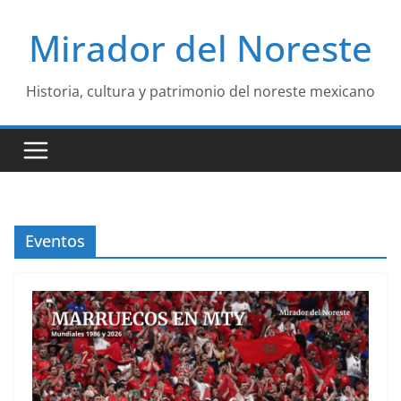
Saltar
Mirador del Noreste
al
contenido
Historia, cultura y patrimonio del noreste mexicano
Eventos