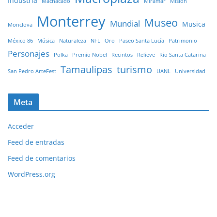
Industria
Machacado
Miramar
Misión
Monterrey
Museo
Mundial
Musica
Monclova
México 86
Música
Naturaleza
NFL
Oro
Paseo Santa Lucía
Patrimonio
Personajes
Polka
Premio Nobel
Recintos
Relieve
Rio Santa Catarina
Tamaulipas
turismo
San Pedro ArteFest
UANL
Universidad
Meta
Acceder
Feed de entradas
Feed de comentarios
WordPress.org