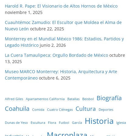
Harold R. Pape: El Visionario de Altos Hornos de México
noviembre 1, 2025
Cuauhtémoc Zamudio: El Escultor que Moldea el Alma de
Nuevo León
octubre 22, 2025
Monterrey en el Mundial México 1986: Estadios, Partidos y
Legado Histórico
junio 2, 2026
La Cuera Tamaulipeca: Orgullo Bordado de México
octubre
13, 2025
Museo MARCO Monterrey: Historia, Arquitectura y Arte
Contemporáneo
octubre 6, 2025
Biografía
Alfred Giles
Apartamentos California
Batallas
Beisbol
Coahuila
Cultura
Comida
Cuatro Ciénegas
Deportes
Historia
Dunas de Yeso
Escultura
Flora
Futbol
García
Iglesia
Macroplaza