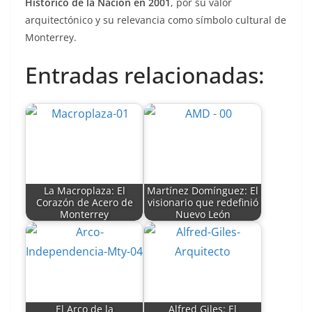
Histórico de la Nación en 2001
, por su valor
arquitectónico y su relevancia como símbolo cultural de
Monterrey.
Entradas relacionadas:
La Macroplaza: El
Martínez Domínguez: El
Corazón de Acero de
visionario que redefinió
Monterrey
Nuevo León
El Arco de la
Alfred Giles: El