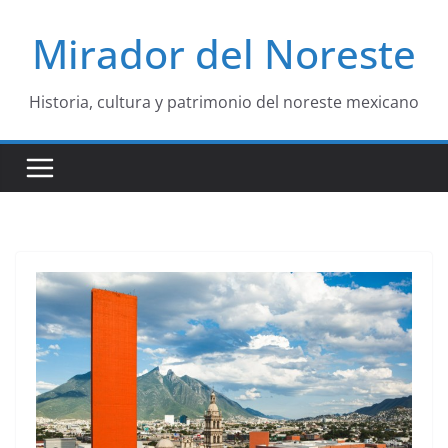
Saltar
Mirador del Noreste
al
contenido
Historia, cultura y patrimonio del noreste mexicano