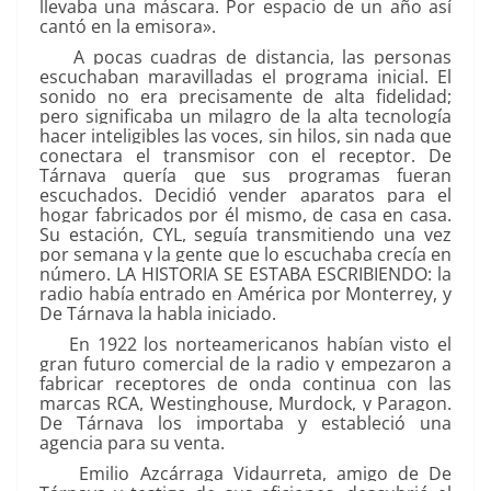
llevaba una máscara. Por espacio de un año así
cantó en la emisora».
A pocas cuadras de distancia, las personas
escuchaban maravilladas el programa inicial. El
sonido no era precisamente de alta fidelidad;
pero significaba un milagro de la alta tecnología
hacer inteligibles las voces, sin hilos, sin nada que
conectara el transmisor con el receptor. De
Tárnava quería que sus programas fueran
escuchados. Decidió vender aparatos para el
hogar fabricados por él mismo, de casa en casa.
Su estación, CYL, seguía transmitiendo una vez
por semana y la gente que lo escuchaba crecía en
número. LA HISTORIA SE ESTABA ESCRIBIENDO: la
radio había entrado en América por Monterrey, y
De Tárnava la habla iniciado.
En 1922 los norteamericanos habían visto el
gran futuro comercial de la radio y empezaron a
fabricar receptores de onda continua con las
marcas RCA, Westinghouse, Murdock, y Paragon.
De Tárnava los importaba y estableció una
agencia para su venta.
Emilio Azcárraga Vidaurreta, amigo de De