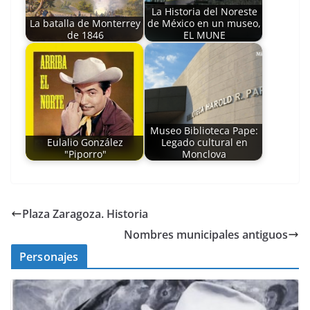
La Historia del Noreste
La batalla de Monterrey
de México en un museo,
de 1846
EL MUNE
Museo Biblioteca Pape:
Eulalio González
Legado cultural en
"Piporro"
Monclova
Plaza Zaragoza. Historia
Nombres municipales antiguos
Personajes