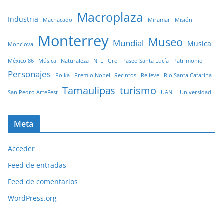
Macroplaza
Industria
Machacado
Miramar
Misión
Monterrey
Museo
Mundial
Musica
Monclova
México 86
Música
Naturaleza
NFL
Oro
Paseo Santa Lucía
Patrimonio
Personajes
Polka
Premio Nobel
Recintos
Relieve
Rio Santa Catarina
Tamaulipas
turismo
San Pedro ArteFest
UANL
Universidad
Meta
Acceder
Feed de entradas
Feed de comentarios
WordPress.org