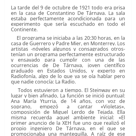
La tarde del 9 de octubre de 1921 todo era prisa
en la casa de Constantino De Tárnava. La sala
estaba perfectamente acondicionada para un
experimento que sería escuchado en todo el
Continente.
El programa se iniciaba a las 20:30 horas, en la
casa de Guerrero y Padre Mier, en Monterrey. Los
artistas -nóveles algunos y consagrados otros-
tenían un programa perfectamente estructurado
y ensayado para cumplir con una de las
ocurrencias de De Tárnava, joven científico
graduado en Estados Unidos, y experto en
Radiofonía, algo de lo que ya se oía hablar pero
que nadie conocía: La Radio.
Todos estuvieron a tiempo. El Steinway en su
lugar y bien afinado, La función se inició puntual:
Ana María Yturria, de 14 años, con voz de
soprano, empezó a cantar «Violetas»,
composición de Miguel Lerdo de Tejada. Ella
misma recuerda aquel ambiente inicial: «El
primer anuncio de la XEH fue uno que realizó el
propio ingeniero De Tárnava, en el que se
promocionaba una mantequilla. A raíz de ese