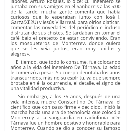
labores. Arturo Rosales, lo dice: «El ingeniero se
juntaba con sus amigos en el Sanborn’s a las 5:00
de la tarde; mucha gente comenta que había
curiosos que lo esperaban junto con José J.
Garza(XE2U) y Jesús Villarreal, para oírlos platicar,
comentar las novedades del periódico e incluso
disfrutar de sus chistes. Se tardaban en tomar el
café bajo el pretexto de estar conviviendo. Eran
los mosqueteros de Monterrey, donde quiera
que se les veía juntos, eran muy unidos y
alegres».
El tiempo, que todo lo consume, fue colocando
años a la vida del ingeniero De Tárnava. La edad
le comenzó a pesar. Su cuerpo denotaba los años
transcurridos, más no su espíritu, ya que siempre
brotaba en él la ocurrencia, el detalle, el signo de
una vitalidad productiva.
Sin embargo, a los 76 años, después de una
vida intensa, muere Constantino De Tárnava, el
científico que con paso firme y decidido, inició la
marcha hacia una era de tecnología que colocó a
Monterrey a la vanguardia en radiofonía. «De
Tárnava fue un hombre positivo y honorable para
Monterrey. Cuando se dio a conocer su famoso