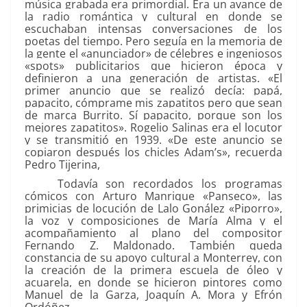
música grabada era primordial. Era un avance de
la radio romántica y cultural en donde se
escuchaban intensas conversaciones de los
poetas del tiempo. Pero seguía en la memoria de
la gente el «anunciador» de célebres e ingeniosos
«spots» publicitarios que hicieron época y
definieron a una generación de artistas. «El
primer anuncio que se realizó decía: papá,
papacito, cómprame mis zapatitos pero que sean
de marca Burrito. Sí papacito, porque son los
mejores zapatitos». Rogelio Salinas era el locutor
y se transmitió en 1939. «De este anuncio se
copiaron después los chicles Adam’s», recuerda
Pedro Tijerina,
Todavía son recordados los programas
cómicos con Arturo Manrique «Panseco», las
primicias de locución de Lalo Gonález «Piporro»,
la voz y composiciones de María Alma y el
acompañamiento al plano del compositor
Fernando Z. Maldonado. También queda
constancia de su apoyo cultural a Monterrey, con
la creación de la primera escuela de óleo y
acuarela, en donde se hicieron pintores como
Manuel de la Garza, Joaquín A. Mora y Efrón