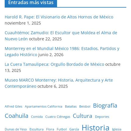
Entradas más vistas
Harold R. Pape: El Visionario de Altos Hornos de México
noviembre 1, 2025
Cuauhtémoc Zamudio: El Escultor que Moldea el Alma de
Nuevo León
octubre 22, 2025
Monterrey en el Mundial México 1986: Estadios, Partidos y
Legado Histórico
junio 2, 2026
La Cuera Tamaulipeca: Orgullo Bordado de México
octubre
13, 2025
Museo MARCO Monterrey: Historia, Arquitectura y Arte
Contemporáneo
octubre 6, 2025
Biografía
Alfred Giles
Apartamentos California
Batallas
Beisbol
Coahuila
Cultura
Comida
Cuatro Ciénegas
Deportes
Historia
Dunas de Yeso
Escultura
Flora
Futbol
García
Iglesia