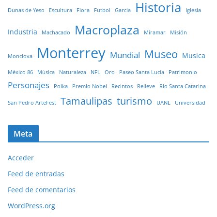
Historia
Dunas de Yeso
Escultura
Flora
Futbol
García
Iglesia
Macroplaza
Industria
Machacado
Miramar
Misión
Monterrey
Museo
Mundial
Musica
Monclova
México 86
Música
Naturaleza
NFL
Oro
Paseo Santa Lucía
Patrimonio
Personajes
Polka
Premio Nobel
Recintos
Relieve
Rio Santa Catarina
Tamaulipas
turismo
San Pedro ArteFest
UANL
Universidad
Meta
Acceder
Feed de entradas
Feed de comentarios
WordPress.org