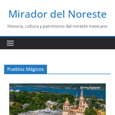
Saltar
Mirador del Noreste
al
contenido
Historia, cultura y patrimonio del noreste mexicano
Pueblos Mágicos