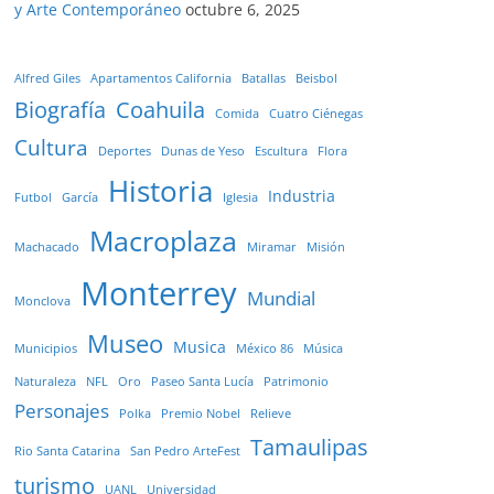
y Arte Contemporáneo
octubre 6, 2025
Alfred Giles
Apartamentos California
Batallas
Beisbol
Biografía
Coahuila
Comida
Cuatro Ciénegas
Cultura
Deportes
Dunas de Yeso
Escultura
Flora
Historia
Industria
Futbol
García
Iglesia
Macroplaza
Machacado
Miramar
Misión
Monterrey
Mundial
Monclova
Museo
Musica
Municipios
México 86
Música
Naturaleza
NFL
Oro
Paseo Santa Lucía
Patrimonio
Personajes
Polka
Premio Nobel
Relieve
Tamaulipas
Rio Santa Catarina
San Pedro ArteFest
turismo
UANL
Universidad