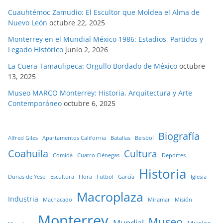
Cuauhtémoc Zamudio: El Escultor que Moldea el Alma de
Nuevo León
octubre 22, 2025
Monterrey en el Mundial México 1986: Estadios, Partidos y
Legado Histórico
junio 2, 2026
La Cuera Tamaulipeca: Orgullo Bordado de México
octubre
13, 2025
Museo MARCO Monterrey: Historia, Arquitectura y Arte
Contemporáneo
octubre 6, 2025
Biografía
Alfred Giles
Apartamentos California
Batallas
Beisbol
Coahuila
Cultura
Comida
Cuatro Ciénegas
Deportes
Historia
Dunas de Yeso
Escultura
Flora
Futbol
García
Iglesia
Macroplaza
Industria
Machacado
Miramar
Misión
Monterrey
Museo
Mundial