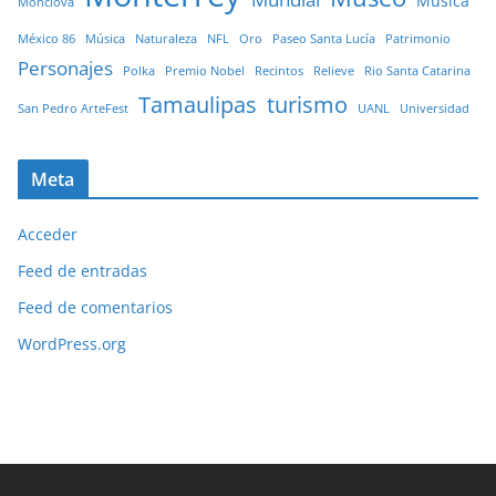
Musica
Monclova
México 86
Música
Naturaleza
NFL
Oro
Paseo Santa Lucía
Patrimonio
Personajes
Polka
Premio Nobel
Recintos
Relieve
Rio Santa Catarina
Tamaulipas
turismo
San Pedro ArteFest
UANL
Universidad
Meta
Acceder
Feed de entradas
Feed de comentarios
WordPress.org