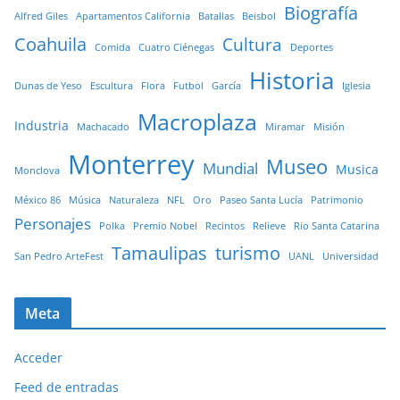
Biografía
Alfred Giles
Apartamentos California
Batallas
Beisbol
Coahuila
Cultura
Comida
Cuatro Ciénegas
Deportes
Historia
Dunas de Yeso
Escultura
Flora
Futbol
García
Iglesia
Macroplaza
Industria
Machacado
Miramar
Misión
Monterrey
Museo
Mundial
Musica
Monclova
México 86
Música
Naturaleza
NFL
Oro
Paseo Santa Lucía
Patrimonio
Personajes
Polka
Premio Nobel
Recintos
Relieve
Rio Santa Catarina
Tamaulipas
turismo
San Pedro ArteFest
UANL
Universidad
Meta
Acceder
Feed de entradas