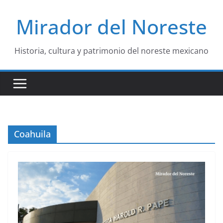
Saltar
Mirador del Noreste
al
contenido
Historia, cultura y patrimonio del noreste mexicano
Coahuila