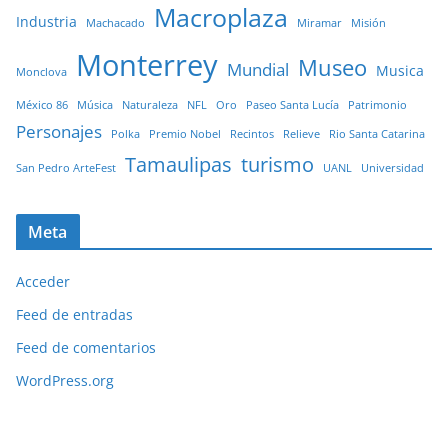
Macroplaza
Industria
Machacado
Miramar
Misión
Monterrey
Museo
Mundial
Musica
Monclova
México 86
Música
Naturaleza
NFL
Oro
Paseo Santa Lucía
Patrimonio
Personajes
Polka
Premio Nobel
Recintos
Relieve
Rio Santa Catarina
Tamaulipas
turismo
San Pedro ArteFest
UANL
Universidad
Meta
Acceder
Feed de entradas
Feed de comentarios
WordPress.org