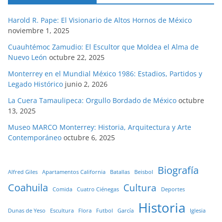
Harold R. Pape: El Visionario de Altos Hornos de México
noviembre 1, 2025
Cuauhtémoc Zamudio: El Escultor que Moldea el Alma de
Nuevo León
octubre 22, 2025
Monterrey en el Mundial México 1986: Estadios, Partidos y
Legado Histórico
junio 2, 2026
La Cuera Tamaulipeca: Orgullo Bordado de México
octubre
13, 2025
Museo MARCO Monterrey: Historia, Arquitectura y Arte
Contemporáneo
octubre 6, 2025
Biografía
Alfred Giles
Apartamentos California
Batallas
Beisbol
Coahuila
Cultura
Comida
Cuatro Ciénegas
Deportes
Historia
Dunas de Yeso
Escultura
Flora
Futbol
García
Iglesia