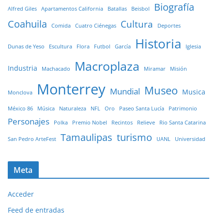
Biografía
Alfred Giles
Apartamentos California
Batallas
Beisbol
Coahuila
Cultura
Comida
Cuatro Ciénegas
Deportes
Historia
Dunas de Yeso
Escultura
Flora
Futbol
García
Iglesia
Macroplaza
Industria
Machacado
Miramar
Misión
Monterrey
Museo
Mundial
Musica
Monclova
México 86
Música
Naturaleza
NFL
Oro
Paseo Santa Lucía
Patrimonio
Personajes
Polka
Premio Nobel
Recintos
Relieve
Rio Santa Catarina
Tamaulipas
turismo
San Pedro ArteFest
UANL
Universidad
Meta
Acceder
Feed de entradas