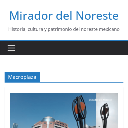
Saltar
Mirador del Noreste
al
contenido
Historia, cultura y patrimonio del noreste mexicano
Macroplaza