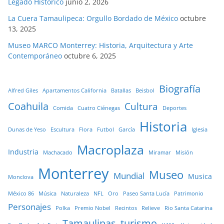
Legado Histórico
junio 2, 2026
La Cuera Tamaulipeca: Orgullo Bordado de México
octubre
13, 2025
Museo MARCO Monterrey: Historia, Arquitectura y Arte
Contemporáneo
octubre 6, 2025
Biografía
Alfred Giles
Apartamentos California
Batallas
Beisbol
Coahuila
Cultura
Comida
Cuatro Ciénegas
Deportes
Historia
Dunas de Yeso
Escultura
Flora
Futbol
García
Iglesia
Macroplaza
Industria
Machacado
Miramar
Misión
Monterrey
Museo
Mundial
Musica
Monclova
México 86
Música
Naturaleza
NFL
Oro
Paseo Santa Lucía
Patrimonio
Personajes
Polka
Premio Nobel
Recintos
Relieve
Rio Santa Catarina
Tamaulipas
turismo