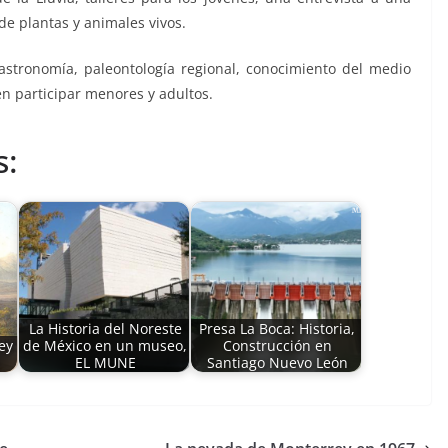
de plantas y animales vivos.
 astronomía, paleontología regional, conocimiento del medio
en participar menores y adultos.
s:
La Historia del Noreste
Presa La Boca: Historia,
ey
de México en un museo,
Construcción en
EL MUNE
Santiago Nuevo León