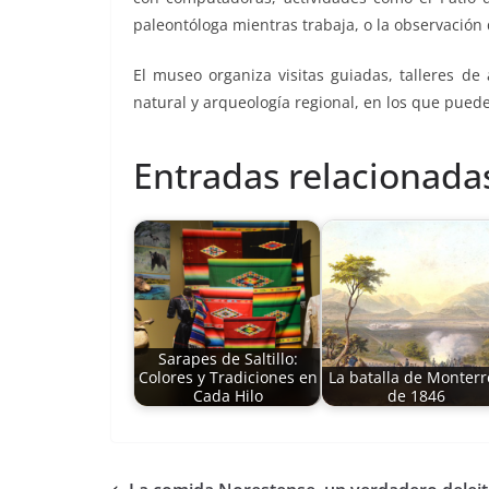
paleontóloga mientras trabaja, o la observación 
El museo organiza visitas guiadas, talleres de
natural y arqueología regional, en los que pued
Entradas relacionada
Sarapes de Saltillo:
Colores y Tradiciones en
La batalla de Monterr
Cada Hilo
de 1846