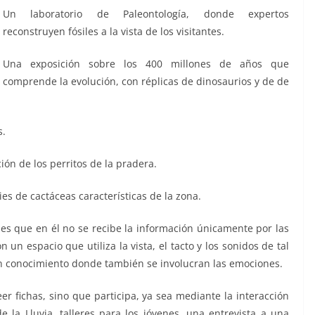
Un laboratorio de Paleontología, donde expertos
reconstruyen fósiles a la vista de los visitantes.
Una exposición sobre los 400 millones de años que
comprende la evolución, con réplicas de dinosaurios y de de
s.
ón de los perritos de la pradera.
es de cactáceas características de la zona.
 es que en él no se recibe la información únicamente por las
n un espacio que utiliza la vista, el tacto y los sonidos de tal
n conocimiento donde también se involucran las emociones.
eer fichas, sino que participa, ya sea mediante la interacción
 la Lluvia, talleres para los jóvenes, una entrevista a una