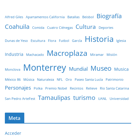
Biografía
Alfred Giles
Apartamentos California
Batallas
Beisbol
Coahuila
Cultura
Comida
Cuatro Ciénegas
Deportes
Historia
Dunas de Yeso
Escultura
Flora
Futbol
García
Iglesia
Macroplaza
Industria
Machacado
Miramar
Misión
Monterrey
Museo
Mundial
Musica
Monclova
México 86
Música
Naturaleza
NFL
Oro
Paseo Santa Lucía
Patrimonio
Personajes
Polka
Premio Nobel
Recintos
Relieve
Rio Santa Catarina
Tamaulipas
turismo
San Pedro ArteFest
UANL
Universidad
Meta
Acceder