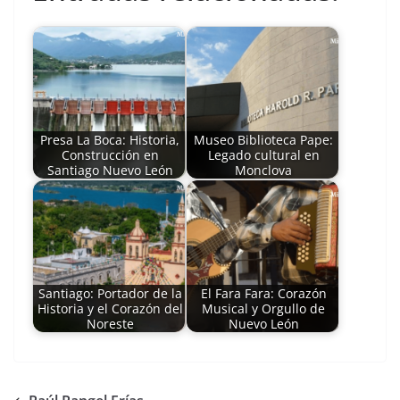
Presa La Boca: Historia,
Museo Biblioteca Pape:
Construcción en
Legado cultural en
Santiago Nuevo León
Monclova
Santiago: Portador de la
El Fara Fara: Corazón
Historia y el Corazón del
Musical y Orgullo de
Noreste
Nuevo León