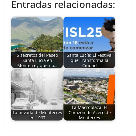
Entradas relacionadas:
5 secretos del Paseo
Santa Lucía: El Festival
Santa Lucía en
que Transforma la
Monterrey que no…
Ciudad
La Macroplaza: El
La nevada de Monterrey
Corazón de Acero de
en 1967
Monterrey