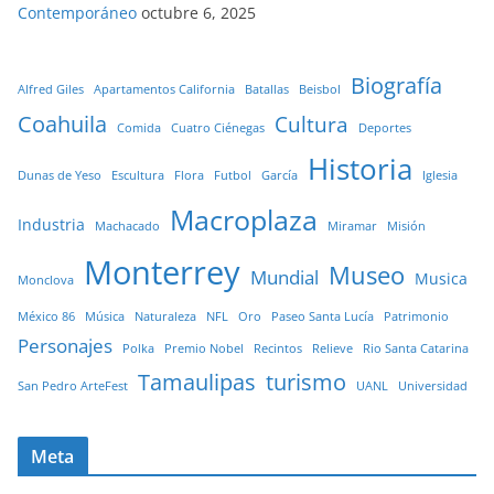
Contemporáneo
octubre 6, 2025
Biografía
Alfred Giles
Apartamentos California
Batallas
Beisbol
Coahuila
Cultura
Comida
Cuatro Ciénegas
Deportes
Historia
Dunas de Yeso
Escultura
Flora
Futbol
García
Iglesia
Macroplaza
Industria
Machacado
Miramar
Misión
Monterrey
Museo
Mundial
Musica
Monclova
México 86
Música
Naturaleza
NFL
Oro
Paseo Santa Lucía
Patrimonio
Personajes
Polka
Premio Nobel
Recintos
Relieve
Rio Santa Catarina
Tamaulipas
turismo
San Pedro ArteFest
UANL
Universidad
Meta