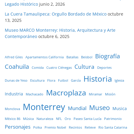
Legado Histórico
junio 2, 2026
La Cuera Tamaulipeca: Orgullo Bordado de México
octubre
13, 2025
Museo MARCO Monterrey: Historia, Arquitectura y Arte
Contemporáneo
octubre 6, 2025
Biografía
Alfred Giles
Apartamentos California
Batallas
Beisbol
Coahuila
Cultura
Comida
Cuatro Ciénegas
Deportes
Historia
Dunas de Yeso
Escultura
Flora
Futbol
García
Iglesia
Macroplaza
Industria
Machacado
Miramar
Misión
Monterrey
Museo
Mundial
Musica
Monclova
México 86
Música
Naturaleza
NFL
Oro
Paseo Santa Lucía
Patrimonio
Personajes
Polka
Premio Nobel
Recintos
Relieve
Rio Santa Catarina