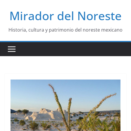
Saltar
Mirador del Noreste
al
contenido
Historia, cultura y patrimonio del noreste mexicano