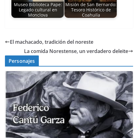
Museo Biblioteca Pape:
Misión de San Bernardo:
Legado cultural en
Tesoro Histórico de
Monclova
Coahuila
El machacado, tradición del noreste
La comida Norestense, un verdadero deleite
Personajes