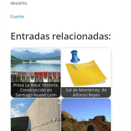
desierto.
Fuente
Entradas relacionadas:
Presa La Boca: Historia,
Construcción en
Sol de Monterrey, de
Santiago Nuevo León
Alfonso Reyes