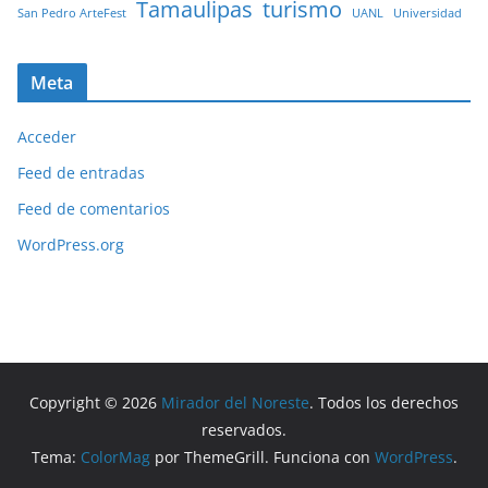
Tamaulipas
turismo
San Pedro ArteFest
UANL
Universidad
Meta
Acceder
Feed de entradas
Feed de comentarios
WordPress.org
Copyright © 2026
Mirador del Noreste
. Todos los derechos
reservados.
Tema:
ColorMag
por ThemeGrill. Funciona con
WordPress
.