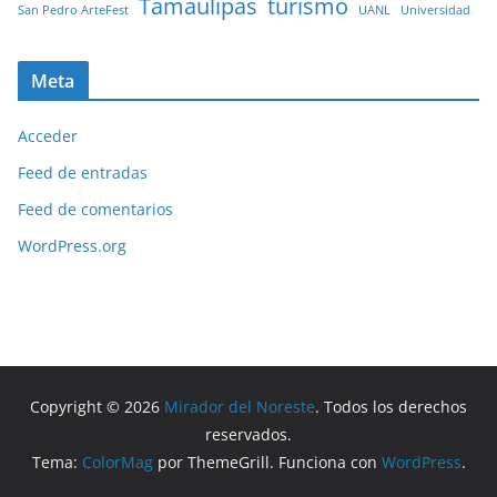
Tamaulipas
turismo
San Pedro ArteFest
UANL
Universidad
Meta
Acceder
Feed de entradas
Feed de comentarios
WordPress.org
Copyright © 2026
Mirador del Noreste
. Todos los derechos
reservados.
Tema:
ColorMag
por ThemeGrill. Funciona con
WordPress
.