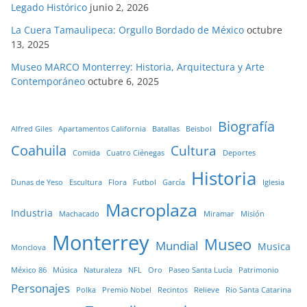
Legado Histórico
junio 2, 2026
La Cuera Tamaulipeca: Orgullo Bordado de México
octubre
13, 2025
Museo MARCO Monterrey: Historia, Arquitectura y Arte
Contemporáneo
octubre 6, 2025
Biografía
Alfred Giles
Apartamentos California
Batallas
Beisbol
Coahuila
Cultura
Comida
Cuatro Ciénegas
Deportes
Historia
Dunas de Yeso
Escultura
Flora
Futbol
García
Iglesia
Macroplaza
Industria
Machacado
Miramar
Misión
Monterrey
Museo
Mundial
Musica
Monclova
México 86
Música
Naturaleza
NFL
Oro
Paseo Santa Lucía
Patrimonio
Personajes
Polka
Premio Nobel
Recintos
Relieve
Rio Santa Catarina