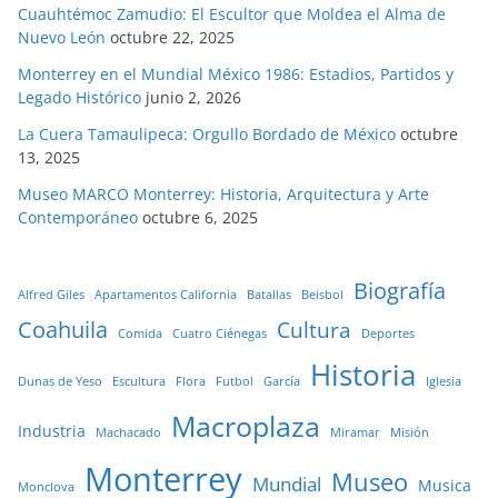
Cuauhtémoc Zamudio: El Escultor que Moldea el Alma de
Nuevo León
octubre 22, 2025
Monterrey en el Mundial México 1986: Estadios, Partidos y
Legado Histórico
junio 2, 2026
La Cuera Tamaulipeca: Orgullo Bordado de México
octubre
13, 2025
Museo MARCO Monterrey: Historia, Arquitectura y Arte
Contemporáneo
octubre 6, 2025
Biografía
Alfred Giles
Apartamentos California
Batallas
Beisbol
Coahuila
Cultura
Comida
Cuatro Ciénegas
Deportes
Historia
Dunas de Yeso
Escultura
Flora
Futbol
García
Iglesia
Macroplaza
Industria
Machacado
Miramar
Misión
Monterrey
Museo
Mundial
Musica
Monclova