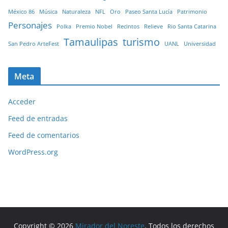
México 86
Música
Naturaleza
NFL
Oro
Paseo Santa Lucía
Patrimonio
Personajes
Polka
Premio Nobel
Recintos
Relieve
Rio Santa Catarina
Tamaulipas
turismo
San Pedro ArteFest
UANL
Universidad
Meta
Acceder
Feed de entradas
Feed de comentarios
WordPress.org
Copyright © 2026
Mirador del Noreste
. Todos los derechos