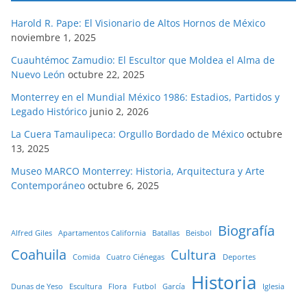
Harold R. Pape: El Visionario de Altos Hornos de México
noviembre 1, 2025
Cuauhtémoc Zamudio: El Escultor que Moldea el Alma de
Nuevo León
octubre 22, 2025
Monterrey en el Mundial México 1986: Estadios, Partidos y
Legado Histórico
junio 2, 2026
La Cuera Tamaulipeca: Orgullo Bordado de México
octubre
13, 2025
Museo MARCO Monterrey: Historia, Arquitectura y Arte
Contemporáneo
octubre 6, 2025
Biografía
Alfred Giles
Apartamentos California
Batallas
Beisbol
Coahuila
Cultura
Comida
Cuatro Ciénegas
Deportes
Historia
Dunas de Yeso
Escultura
Flora
Futbol
García
Iglesia