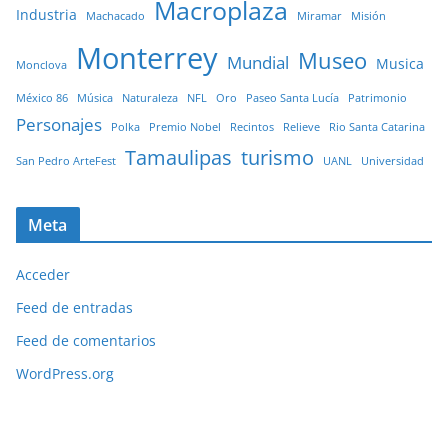
Macroplaza
Industria
Machacado
Miramar
Misión
Monterrey
Museo
Mundial
Musica
Monclova
México 86
Música
Naturaleza
NFL
Oro
Paseo Santa Lucía
Patrimonio
Personajes
Polka
Premio Nobel
Recintos
Relieve
Rio Santa Catarina
Tamaulipas
turismo
San Pedro ArteFest
UANL
Universidad
Meta
Acceder
Feed de entradas
Feed de comentarios
WordPress.org