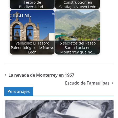
Tesoro de
Construcción en
Biodiversidad…
Santiago Nuevo León
Vallecillo: El Tesoro
5 secretos del Paseo
Paleontológico de Nuevo
Santa Lucía en
León
Monterrey que no…
La nevada de Monterrey en 1967
Escudo de Tamaulipas
Personajes