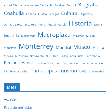
Biografía
Alfred Giles
Apartamentos California
Batallas
Beisbol
Coahuila
Cultura
Comida
Cuatro Ciénegas
Deportes
Historia
Dunas de Yeso
Escultura
Flora
Futbol
García
Iglesia
Macroplaza
Industria
Machacado
Miramar
Misión
Monterrey
Museo
Mundial
Musica
Monclova
México 86
Música
Naturaleza
NFL
Oro
Paseo Santa Lucía
Patrimonio
Personajes
Polka
Premio Nobel
Recintos
Relieve
Rio Santa Catarina
Tamaulipas
turismo
San Pedro ArteFest
UANL
Universidad
Meta
Acceder
Feed de entradas