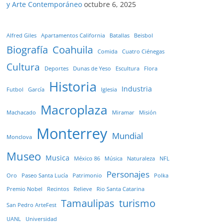
y Arte Contemporáneo
octubre 6, 2025
Alfred Giles
Apartamentos California
Batallas
Beisbol
Biografía
Coahuila
Comida
Cuatro Ciénegas
Cultura
Deportes
Dunas de Yeso
Escultura
Flora
Historia
Industria
Futbol
García
Iglesia
Macroplaza
Machacado
Miramar
Misión
Monterrey
Mundial
Monclova
Museo
Musica
México 86
Música
Naturaleza
NFL
Personajes
Oro
Paseo Santa Lucía
Patrimonio
Polka
Premio Nobel
Recintos
Relieve
Rio Santa Catarina
Tamaulipas
turismo
San Pedro ArteFest
UANL
Universidad